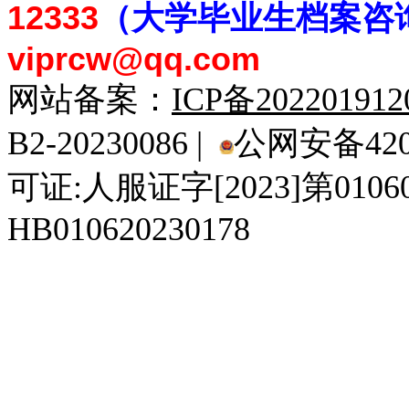
12333
（大学毕业生档案
咨
viprcw@qq.com
网站备案：
ICP备20220191
B2-20230086 |
公网安备4201
可证:人服证字[2023]第010
HB010620230178
929人才网
929招聘网
南方人才网
919人才网
939人才网
520人才
92
联合人才网
联合招聘网
888人才网
163人才网
163招聘网
985人才网
21
同城招聘网
毕业生求职网
域名抢注网
招聘人才网
中国直聘网
中国人才招聘网
中
直聘招聘网
人才网
武汉人才网
520人才网
28人才网
最新招聘信息
最