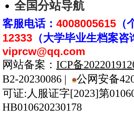
全国分站导航
客
服电话：
4008005615
（
12333
（大学毕业生档案
咨
viprcw@qq.com
网站备案：
ICP备20220191
B2-20230086 |
公网安备4201
可证:人服证字[2023]第010
HB010620230178
929人才网
929招聘网
南方人才网
919人才网
939人才网
520人才
92
联合人才网
联合招聘网
888人才网
163人才网
163招聘网
985人才网
21
同城招聘网
毕业生求职网
域名抢注网
招聘人才网
中国直聘网
中国人才招聘网
中