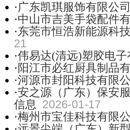
·
广东凯琪服饰有限公
·
中山市吉美手袋配件
·
东莞市恒浩新能源科
21
·
伟易达(清远)塑胶电
·
阳江市必红厨具制品
·
河源市封阳科技有限
·
安之源（广东）保安
信息
2026-01-17
·
梅州市宝佳科技有限
·
远景尖端（广东）新