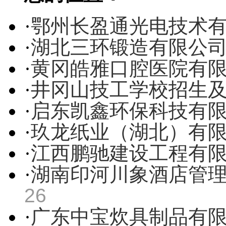
·
鄂州长盈通光电技术
·
湖北三环锻造有限公
·
黄冈皓雅口腔医院有
·
井冈山技工学校招生
·
启东凯鑫环保科技有
·
玖龙纸业（湖北）有
·
江西鹏驰建设工程有
·
湖南印河川象酒店管
26
·
广东中宝炊具制品有